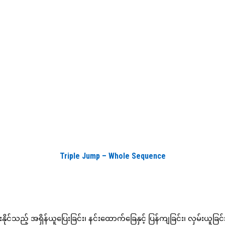
Triple Jump – Whole Sequence
င်သည့် အရှိန်ယူပြေးခြင်း၊ နင်းထောက်ခြေနှင့် ပြန်ကျခြင်း၊ လှမ်းယူခြင်းနှ