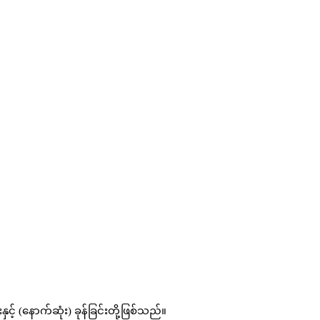
င့် (နောက်ဆုံး) ခုန်ခြင်းတို့ဖြစ်သည်။