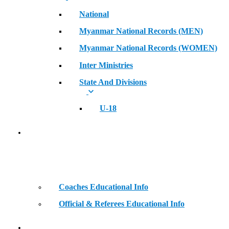
National
Myanmar National Records (MEN)
Myanmar National Records (WOMEN)
Inter Ministries
State And Divisions
U-18
Coaches & Official Educational Information
Coaches Educational Info
Official & Referees Educational Info
Golden Era of Legendary Athletes