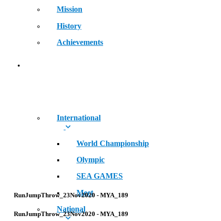
Mission
History
Achievements
RECORDS
International
World Championship
Olympic
SEA GAMES
Meet
RunJumpThrow_23Nov2020 - MYA_189
National
RunJumpThrow_23Nov2020 - MYA_189