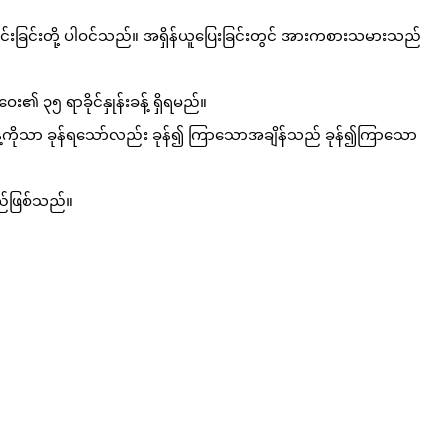
်ကျဆင်းခြင်းတို့ ပါဝင်သည်။ အရှိန်ယူပြေးခြင်းတွင် အားကစားသမားသည်
ေး၏ ၃၅ ရာခိုင်နှုန်းခန့် ရှိရမည်။
်းခန့်ကိုသာ ခုန်ရသော်လည်း ခုန်၍ ကြာသောအချိန်သည် ခုန်၍ကြာသော
မည်ဖြစ်သည်။