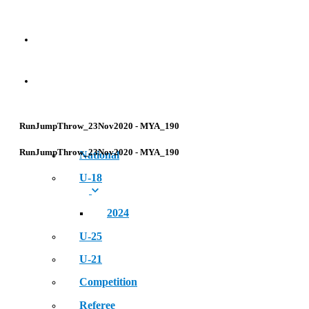
NEWS
EVENT
RunJumpThrow_23Nov2020 - MYA_190
RunJumpThrow_23Nov2020 - MYA_190
National
U-18
2024
U-25
U-21
Competition
Referee