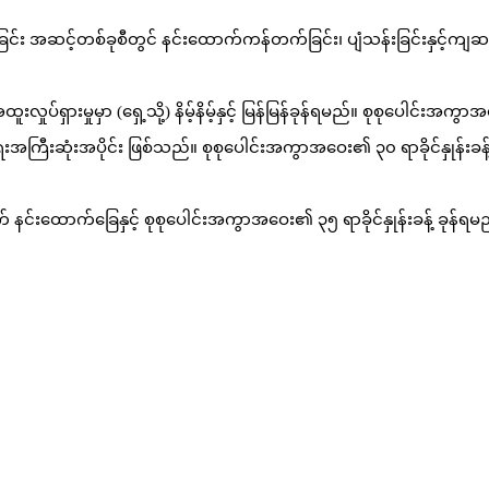
) ခုန်ခြင်း အဆင့်တစ်ခုစီတွင် နင်းထောက်ကန်တက်ခြင်း၊ ပျံသန်းခြင်းနှင့
ရှားမှုမှာ (ရှေ့သို့) နိမ့်နိမ့်နှင့် မြန်မြန်ခုန်ရမည်။ စုစုပေါင်းအကွာအဝ
ရေးအကြီးဆုံးအပိုင်း ဖြစ်သည်။ စုစုပေါင်းအကွာအဝေး၏ ၃၀ ရာခိုင်နှုန
နင်းထောက်ခြေနှင့် စုစုပေါင်းအကွာအဝေး၏ ၃၅ ရာခိုင်နှုန်းခန့် ခုန်ရ