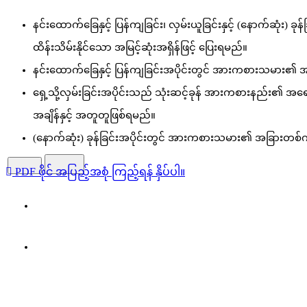
နင်းထောက်ခြေနှင့် ပြန်ကျခြင်း၊ လှမ်းယူခြင်းနှင့် (နောက်ဆုံး
ထိန်းသိမ်းနိုင်သော အမြင့်ဆုံးအရှိန်ဖြင့် ပြေးရမည်။
နင်းထောက်ခြေနှင့် ပြန်ကျခြင်းအပိုင်းတွင် အားကစားသမား၏ အထူးလှုပ်
ရှေ့သို့လှမ်းခြင်းအပိုင်းသည် သုံးဆင့်ခုန် အားကစားနည်း၏ အ
အချိန်နှင့် အတူတူဖြစ်ရမည်။
(နောက်ဆုံး) ခုန်ခြင်းအပိုင်းတွင် အားကစားသမား၏ အခြားတစ်က် 
PDF ဖိုင် အပြည့်အစုံ ကြည့်ရန် နှိပ်ပါ။
HOME
ABOUT