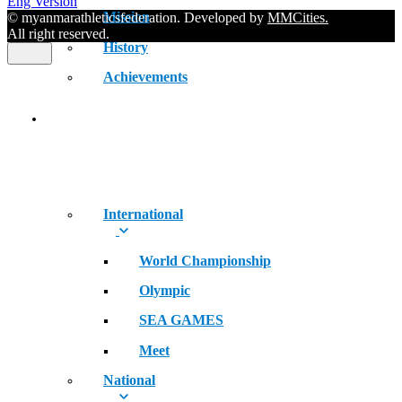
Eng Version
Mission
© myanmarathleticsfederation. Developed by
MMCities.
All right reserved.
History
Achievements
RECORDS
International
World Championship
Olympic
SEA GAMES
Meet
National