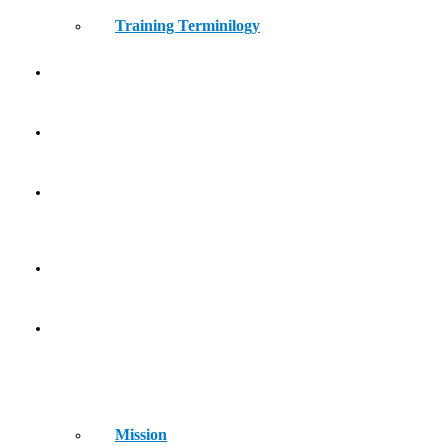
Training Terminilogy
THE LEARNING LAB
KIDS ATHLETICS
CONTACT
HOME
ABOUT
Mission