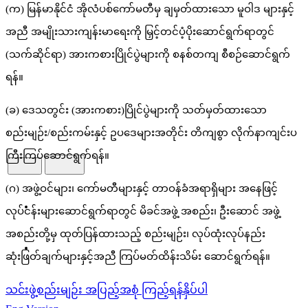
(က) မြန်မာနိုင်ငံ အိုလံပစ်ကော်မတီမှ ချမှတ်ထားသော မူဝါဒ များနှင့်
အညီ အမျိုးသားကျန်းမာရေးကို မြှင့်တင်ပံ့ပိုးဆောင်ရွက်ရာတွင်
(သက်ဆိုင်ရာ) အားကစားပြိုင်ပွဲများကို စနစ်တကျ စီစဉ်ဆောင်ရွက်
ရန်။
(ခ) ဒေသတွင်း (အားကစား)ပြိုင်ပွဲများကို သတ်မှတ်ထားသော
စည်းမျဉ်း/စည်းကမ်းနှင့် ဥပဒေများအတိုင်း တိကျစွာ လိုက်နာကျင်းပ
ကြီးကြပ်ဆောင်ရွက်ရန်။
(ဂ) အဖွဲ့ဝင်များ၊ ကော်မတီများနှင့် တာဝန်ခံအရာရှိများ အနေဖြင့်
HOME
လုပ်ငန်းများဆောင်ရွက်ရာတွင် မိခင်အဖွဲ့ အစည်း၊ ဦးဆောင် အဖွဲ့
အစည်းတို့မှ ထုတ်ပြန်ထားသည့် စည်းမျဉ်း၊ လုပ်ထုံးလုပ်နည်း
ABOUT
ဆုံးဖြတ်ချက်များနှင့်အညီ ကြပ်မတ်ထိန်းသိမ်း ဆောင်ရွက်ရန်။
သင်းဖွဲ့စည်းမျဉ်း အပြည့်အစုံ ကြည့်ရန်နှိပ်ပါ