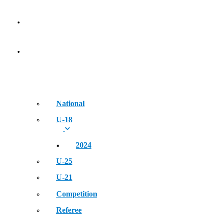
NEWS
EVENT
National
U-18
2024
U-25
U-21
Competition
Referee