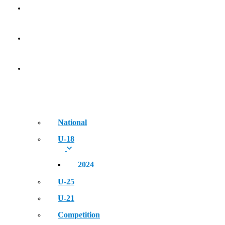
Golden Era of Legendary Athletes
NEWS
EVENT
National
U-18
2024
U-25
U-21
Competition