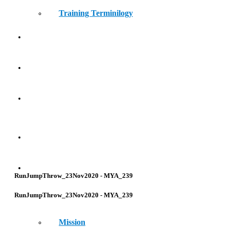
Training Terminilogy
THE LEARNING LAB
KIDS ATHLETICS
CONTACT
HOME
ABOUT
RunJumpThrow_23Nov2020 - MYA_239
RunJumpThrow_23Nov2020 - MYA_239
Mission