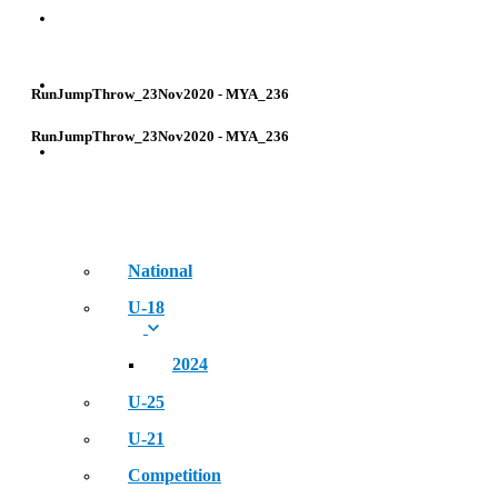
Golden Era of Legendary Athletes
NEWS
RunJumpThrow_23Nov2020 - MYA_236
RunJumpThrow_23Nov2020 - MYA_236
EVENT
National
U-18
2024
U-25
U-21
Competition