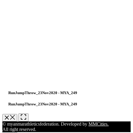
RunJumpThrow_23Nov2020 - MYA_249
RunJumpThrow_23Nov2020 - MYA_249
© myanmarathleticsfederation. Developed by
MMCities.
All right reserved.