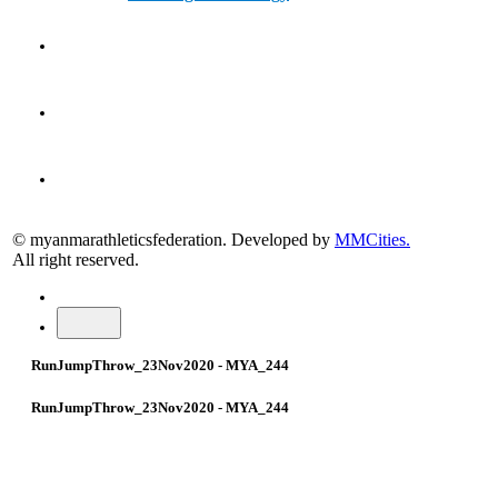
THE LEARNING LAB
KIDS ATHLETICS
CONTACT
© myanmarathleticsfederation. Developed by
MMCities.
All right reserved.
RunJumpThrow_23Nov2020 - MYA_244
RunJumpThrow_23Nov2020 - MYA_244