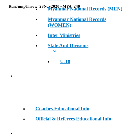
RunJumpThrow_23Nov2020 - MYA_240
Myanmar National Records (MEN)
Myanmar National Records
(WOMEN)
Inter Ministries
State And Divisions
U-18
Coaches & Official Educational Information
Coaches Educational Info
Official & Referees Educational Info
Golden Era of Legendary Athletes