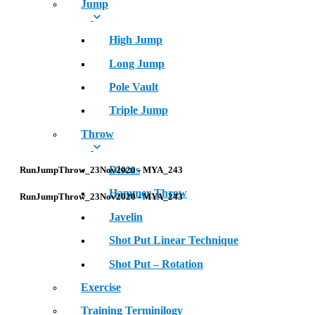
Jump
High Jump
Long Jump
Pole Vault
Triple Jump
Throw
Discus
RunJumpThrow_23Nov2020 - MYA_243
Hammer Throw
RunJumpThrow_23Nov2020 - MYA_243
Javelin
Shot Put Linear Technique
Shot Put – Rotation
Exercise
Training Terminilogy