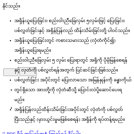
နိုင်သည်။
အရှိန်ယူပြေးခြင်း၊ စည်းဝါးညီခြေလှမ်း ၅လှမ်းဖြင့် ပြေးခြင်း၊
ပစ်လွှတ်ခြင်းနှင့် အရှိန်ပြန်လည် ထိန်းသိမ်းခြင်းတို့ ပါဝင်သည်။
အရှိန်ယူပြေးခြင်းတွင် ကစားသမားသည် (လှံတံကိုင်၍)
အရှိန်ယူပြေးရမည်။
စည်းဝါးညီခြေလှမ်း ၅ လှမ်း ပြေးရာတွင် အရှိကို ပိုမိုမြန်စေရန်
နှင့် လှတံကို ပစ်လွှတ်ရန်အတွက် ပြင်ဆင်ခြင်းဖြစ်သည်။
ပစ်လွှတ်ခြင်း အပိုင်းတွင် ပြေးလာသော အမြန်နှုန်းကို ခန္ဓာကိုယ်
HOME
တွင်ရှိသော အားတို့ကို လှံတံဆီသို့ ပြောင်းလဲပို့ဆောင်ပေးရ
မည်။
ABOUT
အရှိန်ပြန်လည်ထိန်းသိမ်းခြင်းအပိုင်းတွင် လှံတံကို ပစ်လွှတ်
ပြီးသည်နှင့် (မှားယွင်းမှုမဖြစ်စေရန်) အရှိန်ကို ရပ်တန့်ရမည်။